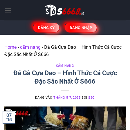
Bỏ
qua
nội
dung
ĐĂNG KÝ
ĐĂNG NHẬP
Home
-
cẩm nang
-
Đá Gà Cựa Dao – Hình Thức Cá Cược
Đặc Sắc Nhất Ở S666
CẨM NANG
Đá Gà Cựa Dao – Hình Thức Cá Cược
Đặc Sắc Nhất Ở S666
ĐĂNG VÀO
THÁNG 5 7, 2025
BỞI
SEO
07
Th5