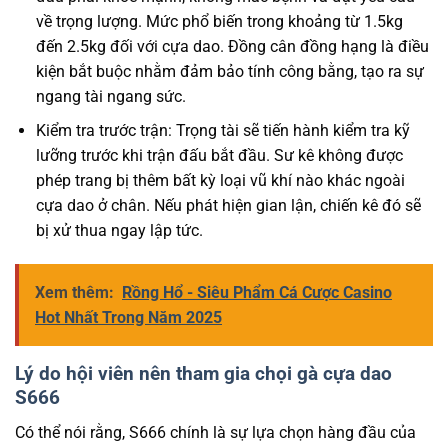
về trọng lượng. Mức phổ biến trong khoảng từ 1.5kg
đến 2.5kg đối với cựa dao. Đồng cân đồng hạng là điều
kiện bắt buộc nhằm đảm bảo tính công bằng, tạo ra sự
ngang tài ngang sức.
Kiểm tra trước trận: Trọng tài sẽ tiến hành kiểm tra kỹ
lưỡng trước khi trận đấu bắt đầu. Sư kê không được
phép trang bị thêm bất kỳ loại vũ khí nào khác ngoài
cựa dao ở chân. Nếu phát hiện gian lận, chiến kê đó sẽ
bị xử thua ngay lập tức.
Xem thêm:
Rồng Hổ - Siêu Phẩm Cá Cược Casino
Hot Nhất Trong Năm 2025
Lý do hội viên nên tham gia chọi gà cựa dao
S666
Có thể nói rằng, S666 chính là sự lựa chọn hàng đầu của