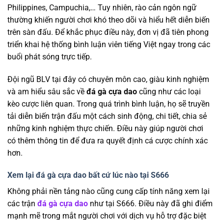
Philippines, Campuchia,… Tuy nhiên, rào cản ngôn ngữ
thường khiến người chơi khó theo dõi và hiểu hết diễn biến
trên sàn đấu. Để khắc phục điều này, đơn vị đã tiên phong
triển khai hệ thống bình luận viên tiếng Việt ngay trong các
buổi phát sóng trực tiếp.
Đội ngũ BLV tại đây có chuyên môn cao, giàu kinh nghiệm
và am hiểu sâu sắc về
đá gà cựa dao
cũng như các loại
kèo cược liên quan. Trong quá trình bình luận, họ sẽ truyền
tải diễn biến trận đấu một cách sinh động, chi tiết, chia sẻ
những kinh nghiệm thực chiến. Điều này giúp người chơi
có thêm thông tin để đưa ra quyết định cá cược chính xác
hơn.
Xem lại đá gà cựa dao bất cứ lúc nào tại S666
Không phải nền tảng nào cũng cung cấp tính năng xem lại
các trận
đá gà cựa dao
như tại S666. Điều này đã ghi điểm
mạnh mẽ trong mắt người chơi với dịch vụ hỗ trợ đặc biệt