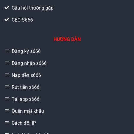
Câu hỏi thường gặp
CEO S666
HƯỚNG DẪN
Đăng ký s666
Đăng nhập s666
Nạp tiền s666
Rút tiền s666
Tải app s666
Quên mật khẩu
Cách đổi IP