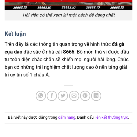
Hội viên có thể xem lại một cách dễ dàng nhất
Kết luận
Trên đây là các thông tin quan trọng về hình thức
đá gà
cựa dao
đặc sắc ở nhà cái
S666
. Bộ môn thú vị được đầu
tư toàn diện chắc chắn sẽ khiến mọi người hài lòng. Chúc
bạn có những trải nghiệm chất lượng cao ở nền tảng giải
trí uy tín số 1 châu Á.
Bài viết này được đăng trong
cẩm nang
. Đánh dấu
liên kết thường trực
.