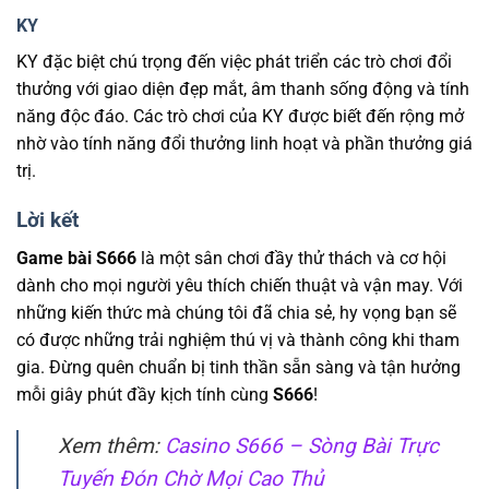
KY
KY đặc biệt chú trọng đến việc phát triển các trò chơi đổi
thưởng với giao diện đẹp mắt, âm thanh sống động và tính
năng độc đáo. Các trò chơi của KY được biết đến rộng mở
nhờ vào tính năng đổi thưởng linh hoạt và phần thưởng giá
trị.
Lời kết
Game bài S666
là một sân chơi đầy thử thách và cơ hội
dành cho mọi người yêu thích chiến thuật và vận may. Với
những kiến thức mà chúng tôi đã chia sẻ, hy vọng bạn sẽ
có được những trải nghiệm thú vị và thành công khi tham
gia. Đừng quên chuẩn bị tinh thần sẵn sàng và tận hưởng
mỗi giây phút đầy kịch tính cùng
S666
!
Xem thêm:
Casino S666 – Sòng Bài Trực
Tuyến Đón Chờ Mọi Cao Thủ