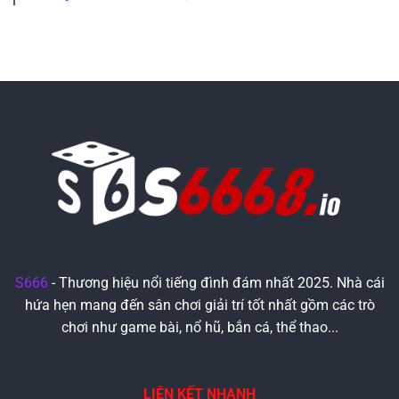
S666
- Thương hiệu nổi tiếng đình đám nhất 2025. Nhà cái
hứa hẹn mang đến sân chơi giải trí tốt nhất gồm các trò
chơi như game bài, nổ hũ, bắn cá, thể thao...
LIÊN KẾT NHANH