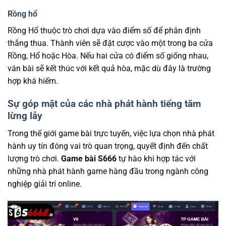
Rồng hổ
Rồng Hổ thuộc trò chơi dựa vào điểm số để phân định
thắng thua. Thành viên sẽ đặt cược vào một trong ba cửa
Rồng, Hổ hoặc Hòa. Nếu hai cửa có điểm số giống nhau,
ván bài sẽ kết thúc với kết quả hòa, mặc dù đây là trường
hợp khá hiếm.
Sự góp mặt của các nhà phát hành tiếng tăm
lừng lẫy
Trong thế giới game bài trực tuyến, việc lựa chọn nhà phát
hành uy tín đóng vai trò quan trọng, quyết định đến chất
lượng trò chơi.
Game bài S666
tự hào khi hợp tác với
những nhà phát hành game hàng đầu trong ngành công
nghiệp giải trí online.