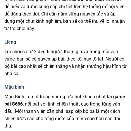
dễ hiểu và được cung cấp chi tiết trên hệ thống để hội viên
dễ dàng theo dõi. Chỉ cần nắm vững nguyên tắc và áp
dụng một chút kinh nghiệm, bạn sẽ có thể thu về lợi nhuận
từ trò chơi này.
Liêng
Trò chơi có từ 2 đến 6 người tham gia và trong mỗi ván
cược, bạn sẽ có quyền úp bài, theo, tố, hay tố tất. Người có
bộ bài cao nhất sẽ chiến thắng và nhận thưởng hậu hĩnh từ
nhà cái.
Mậu binh
Mậu Binh là một trong những tựa hút khách nhất tại
game
bài S666
, nổi bật với tính chiến thuật cao trong từng ván
đấu. Mỗi thành viên cần phải sắp xếp bộ ba lá một cách
chiến lược sao cho tổng điểm của mình cao hơn các đối
thủ.