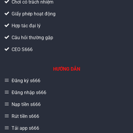
Chơi có trách nhiệm
Giấy phép hoạt động
Hợp tác đại lý
Câu hỏi thường gặp
CEO S666
HƯỚNG DẪN
Đăng ký s666
Đăng nhập s666
Nạp tiền s666
Rút tiền s666
Tải app s666