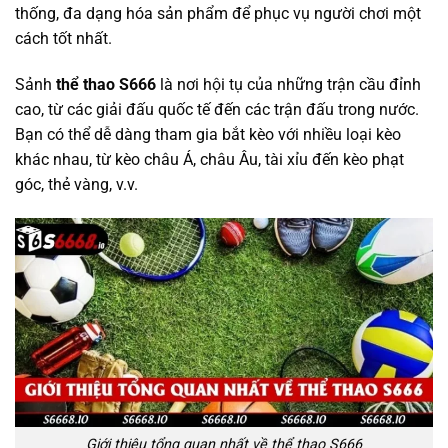
thống, đa dạng hóa sản phẩm để phục vụ người chơi một
cách tốt nhất.
Sảnh
thể thao S666
là nơi hội tụ của những trận cầu đỉnh
cao, từ các giải đấu quốc tế đến các trận đấu trong nước.
Bạn có thể dễ dàng tham gia bắt kèo với nhiều loại kèo
khác nhau, từ kèo châu Á, châu Âu, tài xỉu đến kèo phạt
góc, thẻ vàng, v.v.
Giới thiệu tổng quan nhất về thể thao S666