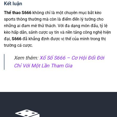
Kết luận
Thể thao S666
không chỉ là một chuyên mục bắt kèo
sports thông thường mà còn là điểm đến lý tưởng cho
những ai đam mê thử thách. Với đa dạng môn đấu, tỷ lệ
kèo hấp dẫn, sảnh cược uy tín và nền tảng công nghệ hiện
đại,
S666
đã khẳng định được vị thế của mình trong thị
trường cá cược.
Xem thêm:
Xổ Số S666 – Cơ Hội Đổi Đời
Chỉ Với Một Lần Tham Gia