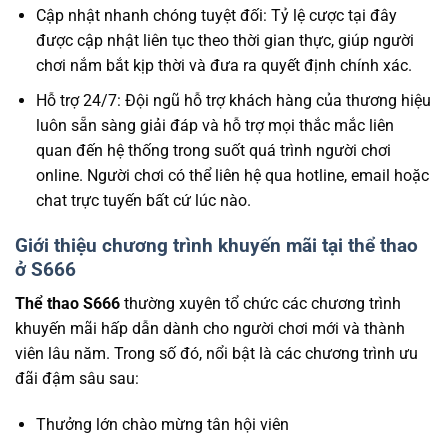
Cập nhật nhanh chóng tuyệt đối: Tỷ lệ cược tại đây
được cập nhật liên tục theo thời gian thực, giúp người
chơi nắm bắt kịp thời và đưa ra quyết định chính xác.
Hỗ trợ 24/7: Đội ngũ hỗ trợ khách hàng của thương hiệu
luôn sẵn sàng giải đáp và hỗ trợ mọi thắc mắc liên
quan đến hệ thống trong suốt quá trình người chơi
online. Người chơi có thể liên hệ qua hotline, email hoặc
chat trực tuyến bất cứ lúc nào.
Giới thiệu chương trình khuyến mãi tại thể thao
ở S666
Thể thao S666
thường xuyên tổ chức các chương trình
khuyến mãi hấp dẫn dành cho người chơi mới và thành
viên lâu năm. Trong số đó, nổi bật là các chương trình ưu
đãi đậm sâu sau:
Thưởng lớn chào mừng tân hội viên