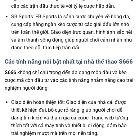
cấp các trận đấu thực tế với tỷ lệ cược hấp dẫn.
SB Sports: FB Sports là sảnh cược chuyên về bóng đá,
cung cấp hàng ngàn kèo cược từ các giải đấu lớn nhỏ
trên toàn thế giới. Giao diện trực quan, hình ảnh sắc nét
và âm thanh sống động giúp người chơi cảm nhận như
đang theo dõi trực tiếp trận đấu.
Các tính năng nổi bật nhất tại nhà thể thao S666
S666
không chỉ chú trọng đến đa dạng môn đấu và kèo
cược mà còn đầu tư vào các tính năng nhằm nâng cao trải
nghiệm người dùng:
Giao diện hoàn thiện tốt: Giao diện của nhà cái được
thiết kế hiện đại, bố cục rõ ràng, giúp người chơi dễ
dàng tìm kiếm và tham gia cá cược. Trang web tương
thích tốt với cả máy tính và thiết bị di động, đảm bảo
trải nghiệm mượt mà trên mọi nền tảng.