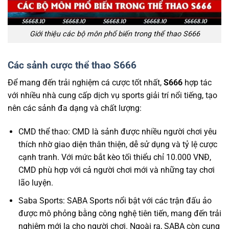
Giới thiệu các bộ môn phổ biến trong thể thao S666
Các sảnh cược thể thao S666
Để mang đến trải nghiệm cá cược tốt nhất,
S666
hợp tác
với nhiều nhà cung cấp dịch vụ sports giải trí nổi tiếng, tạo
nên các sảnh đa dạng và chất lượng:
CMD thể thao: CMD là sảnh được nhiều người chơi yêu
thích nhờ giao diện thân thiện, dễ sử dụng và tỷ lệ cược
cạnh tranh. Với mức bắt kèo tối thiểu chỉ 10.000 VNĐ,
CMD phù hợp với cả người chơi mới và những tay chơi
lão luyện.
Saba Sports: SABA Sports nổi bật với các trận đấu ảo
được mô phỏng bằng công nghệ tiên tiến, mang đến trải
nghiệm mới lạ cho người chơi. Ngoài ra, SABA còn cung