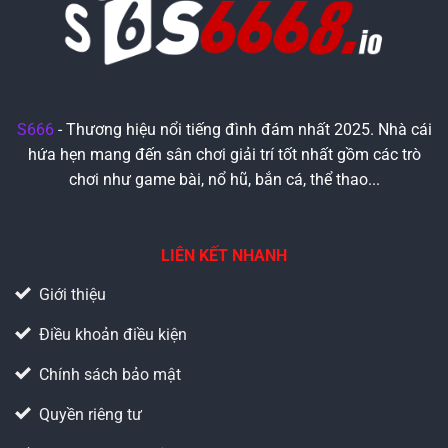
S666
- Thương hiệu nổi tiếng đình đám nhất 2025. Nhà cái
hứa hẹn mang đến sân chơi giải trí tốt nhất gồm các trò
chơi như game bài, nổ hũ, bắn cá, thể thao...
LIÊN KẾT NHANH
Giới thiệu
Điều khoản điều kiện
Chính sách bảo mật
Quyền riêng tư